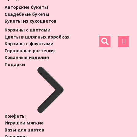
Авторские букеты
КАТАЛОГ
Свадебные букеты
Букеты
Букеты из сухоцветов
Букеты цветов
Корзины с цветами
Цветы в шляпных коробках
Корзины с фруктами
Горшечные растения
Кованные изделия
Подарки
Розы
Хризантема
Тюльпаны
Ирисы
Лилия
Пионы
Конфеты
Альстромерия
Игрушки мягкие
Гиацинты
Вазы для цветов
Эустома
Сувениры