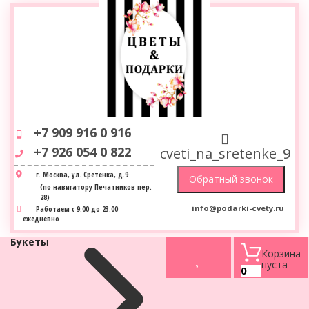
+7 909 916 0 916
+7 926 054 0 822
cveti_na_sretenke_9
г. Москва, ул. Сретенка, д.9
(по навигатору Печатников пер.
28)
info@podarki-cvety.ru
Работаем с 9:00 до 23:00
ежедневно
Букеты
Корзина
пуста
0