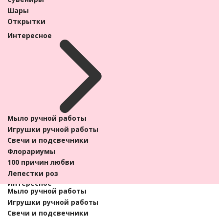
Орхидея
Шары
Авторские букеты
Открытки
Свадебные букеты
Интересное
Букеты из сухоцветов
Корзины с цветами
Цветы в шляпных коробках
Корзины с фруктами
Горшечные растения
Кованные изделия
Подарки
Конфеты
Мыло ручной работы
Игрушки мягкие
Игрушки ручной работы
Вазы для цветов
Свечи и подсвечники
Сувениры
Флорариумы
Шары
100 причин любви
Открытки
Лепестки роз
Интересное
Мыло ручной работы
Игрушки ручной работы
Свечи и подсвечники