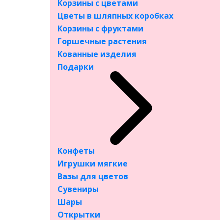
Корзины с цветами
Лилия
Цветы в шляпных коробках
Пионы
Корзины с фруктами
Альстромерия
Горшечные растения
Гиацинты
Кованные изделия
Эустома
Подарки
Орхидея
Авторские букеты
Свадебные букеты
Букеты из сухоцветов
Корзины с цветами
Цветы в шляпных коробках
Конфеты
Корзины с фруктами
Игрушки мягкие
Горшечные растения
Вазы для цветов
Кованные изделия
Сувениры
Подарки
Шары
Конфеты
Открытки