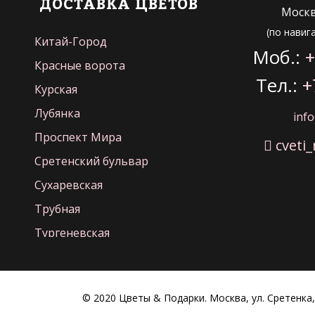
ДОСТАВКА ЦВЕТОВ
Москва
(по навиг
Китай-Город
Моб.:
+
Красные ворота
Тел.:
+
Курская
Лубянка
inf
Проспект Мира
cveti
Сретенский бульвар
Сухаревская
Трубная
Тургеневская
Цветной бульвар
Чистые пруды
© 2020 Цветы & Подарки. Москва, ул. Сретенка,