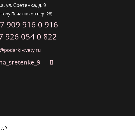
, ул. Сретенка, д. 9
атору Печатников пер. 28)
7 909 916 0 916
7 926 054 0 822
o@podarki-cvety.ru
_na_sretenke_9
 д.9