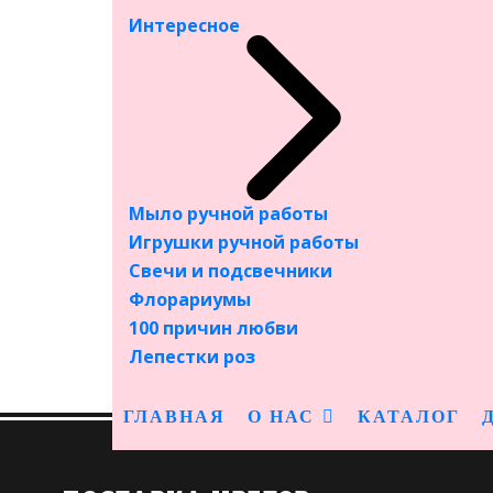
Игрушки мягкие
Интересное
Вазы для цветов
Сувениры
Шары
Открытки
Интересное
Мыло ручной работы
Игрушки ручной работы
Мыло ручной работы
Свечи и подсвечники
Игрушки ручной работы
Флорариумы
Свечи и подсвечники
100 причин любви
Флорариумы
Лепестки роз
100 причин любви
Лепестки роз
ГЛАВНАЯ
О НАС
КАТАЛОГ