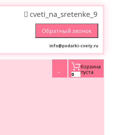
cveti_na_sretenke_9
info@podarki-cvety.ru
Корзина
пуста
0
1 - 1 из 1