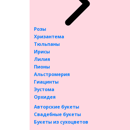
Цена 
Назван
Поряд
Розы
Хризантема
КАТАЛОГ
Тюльпаны
Ирисы
Букеты
Букеты цветов
Лилия
Пионы
Альстромерия
Гиацинты
Эустома
Орхидея
Авторские букеты
Розы
Свадебные букеты
Хризантема
Букеты из сухоцветов
Тюльпаны
Ирисы